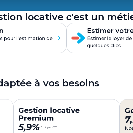
tion locative c'est un méti
n
Estimer votre
s pour l'estimation de
Estimer le loyer d
quelques clics
adaptée à vos besoins
Gestion locative
Ge
Premium
7
5,9%
du loyer CC
Nou