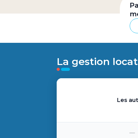
Pa
mé
La gestion locat
Les aut
—