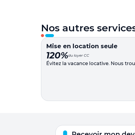
Nos autres service
Mise en location seule
120%
du loyer CC
Évitez la vacance locative. Nous tr
Recevoir mon dev