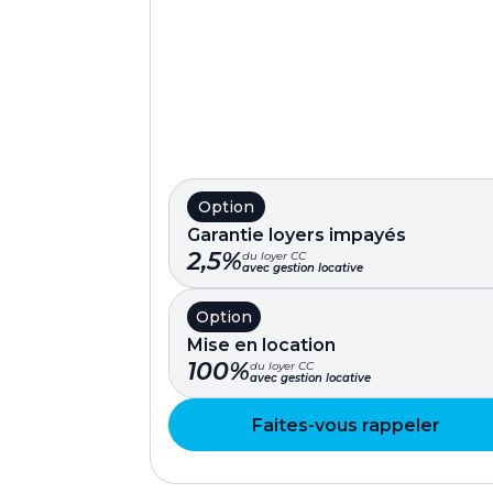
Option
Garantie loyers impayés
2,5%
du loyer CC
avec gestion locative
Option
Mise en location
100%
du loyer CC
avec gestion locative
Faites-vous rappeler