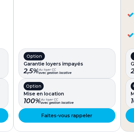
Option
G
Garantie loyers impayés
2,5%
du loyer CC
avec gestion locative
Option
M
Mise en location
100%
du loyer CC
avec gestion locative
Faites-vous rappeler