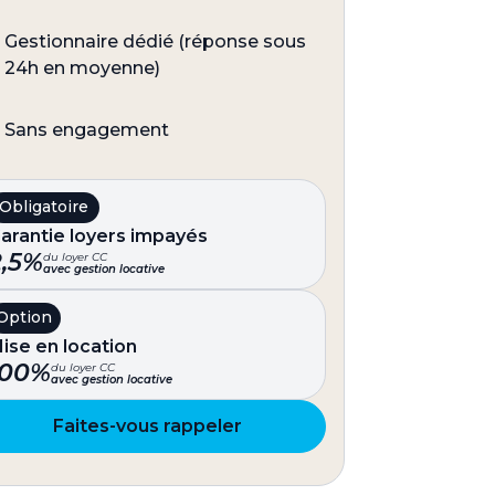
Gestionnaire dédié (réponse sous
24h en moyenne)
Sans engagement
Obligatoire
arantie loyers impayés
2,5%
du loyer CC
avec gestion locative
Option
ise en location
100%
du loyer CC
avec gestion locative
Faites-vous rappeler