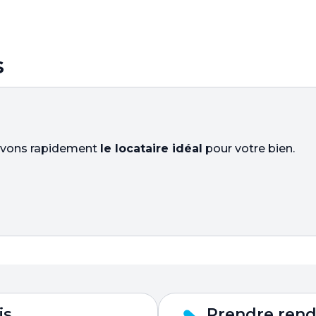
s
ouvons rapidement
le locataire idéal
pour votre bien.
is
Prendre ren