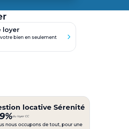
er
 loyer
e votre bien en seulement
stion locative Sérenité
,9%
du loyer CC
s nous occupons de tout, pour une